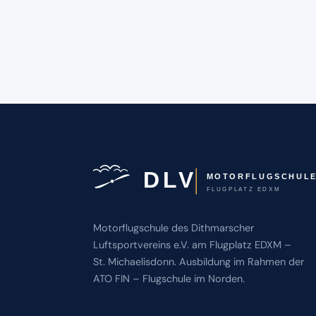
Motorflugschule des Dithmarscher
Luftsportvereins e.V. am Flugplatz EDXM –
St. Michaelisdonn. Ausbildung im Rahmen der
ATO FIN – Flugschule im Norden.