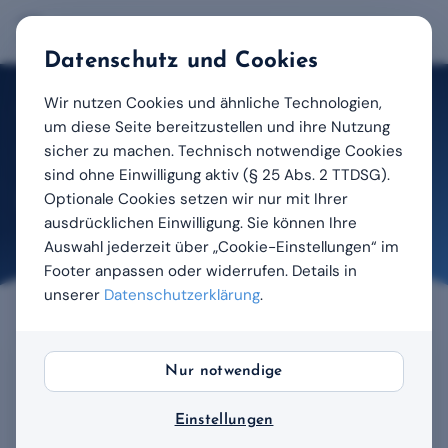
Datenschutz und Cookies
Wir nutzen Cookies und ähnliche Technologien,
Start
/
Hilfe-Center
/
Dokumente hochladen
um diese Seite bereitzustellen und ihre Nutzung
sicher zu machen. Technisch notwendige Cookies
Für Flugschüler
sind ohne Einwilligung aktiv (§ 25 Abs. 2 TTDSG).
Optionale Cookies setzen wir nur mit Ihrer
Dokumente hochladen
ausdrücklichen Einwilligung. Sie können Ihre
Zuletzt aktualisiert: 14.04.2026
Auswahl jederzeit über „Cookie-Einstellungen“ im
Footer anpassen oder widerrufen. Details in
unserer
Datenschutzerklärung
.
Nur notwendige
Dokumente einreichen
Einstellungen
Folgende Dokumente werden im Laufe Ihrer