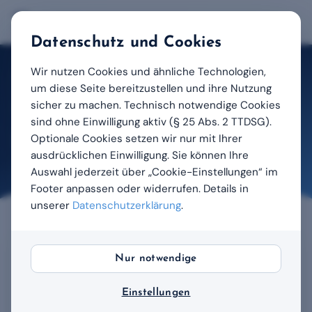
Datenschutz und Cookies
Wir nutzen Cookies und ähnliche Technologien,
Start
/
Hilfe-Center
/
FAQ – Häufige Fragen
um diese Seite bereitzustellen und ihre Nutzung
sicher zu machen. Technisch notwendige Cookies
Allgemein
sind ohne Einwilligung aktiv (§ 25 Abs. 2 TTDSG).
Optionale Cookies setzen wir nur mit Ihrer
FAQ – Häufige Fragen
ausdrücklichen Einwilligung. Sie können Ihre
Zuletzt aktualisiert: 14.04.2026
Auswahl jederzeit über „Cookie-Einstellungen“ im
Footer anpassen oder widerrufen. Details in
unserer
Datenschutzerklärung
.
Nur notwendige
Häufig gestellte Fragen
Einstellungen
Wie lange dauert die Ausbildung?